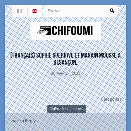
Sea
(Français) Sophie Guerrive et Marion Mousse à
Besançon.
30 MARCH 2013
Categories
ChiFouMi in action...
Leave a Reply