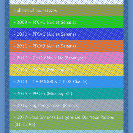
Ephemeral bookstores
• 2009 – PFC#1 (Arc et Senans)
• 2010 – PFC#2 (Arc et Senans)
• 2011 – PFC#3 (Arc et Senans)
• 2012 – Ce Qui Nous Lie (Besançon)
• 2013 – PFC#4 (Minneapolis)
• 2014 – CHIFOUMI & CIE (St-Claude)
• 2015 – PFC#5 (Minneapolis)
• 2016 – Spéléographies (Rennes)
• 2017-Nous Sommes Les gens De Qui Nous Parlons
(ILE DE Ré)