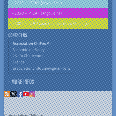
• 2019 – PFC#6 (Angoulême)
• 2020 – PFC#7 (Angoulême)
• 2025 – La BD dans tous ses états (Besançon)
Contact us
Association ChiFouMi
3 chemin de Faney
25170
Chaucenne
France
associationchifoumi@gmail.com
» More infos
© Association ChiFouMi