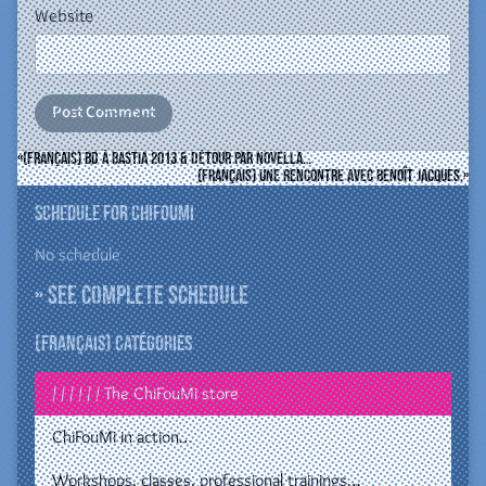
Website
(Français) BD à Bastia 2013 & détour par Novella…
(Français) Une rencontre avec Benoît Jacques.
Schedule for ChiFouMi
No schedule
» See complete schedule
(Français) Catégories
/ / / / / / The ChiFouMi store
ChiFouMi in action…
Workshops, classes, professional trainings…