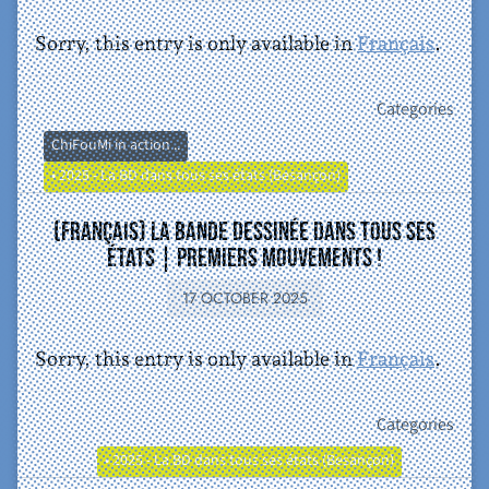
Sorry, this entry is only available in
Français
.
Categories
ChiFouMi in action...
• 2025 - La BD dans tous ses états (Besançon)
(Français) La bande dessinée dans tous ses
états | premiers mouvements !
17 OCTOBER 2025
Sorry, this entry is only available in
Français
.
Categories
• 2025 - La BD dans tous ses états (Besançon)