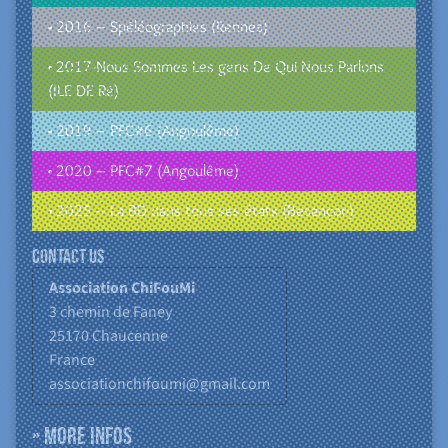
• 2016 – Spéléographies (Rennes)
• 2017-Nous Sommes Les gens De Qui Nous Parlons
(ILE DE Ré)
• 2019 – PFC#6 (Angoulême)
• 2020 – PFC#7 (Angoulême)
• 2025 – La BD dans tous ses états (Besançon)
Contact us
Association ChiFouMi
3 chemin de Faney
25170
Chaucenne
France
associationchifoumi@gmail.com
» More infos