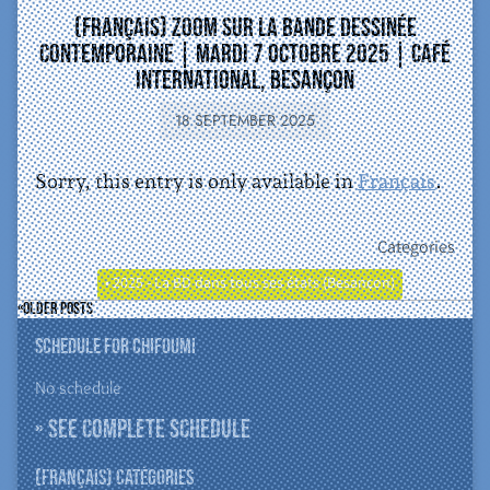
(Français) Zoom sur la bande dessinée
contemporaine | mardi 7 octobre 2025 | Café
International, Besançon
18 SEPTEMBER 2025
Sorry, this entry is only available in
Français
.
Categories
• 2025 - La BD dans tous ses états (Besançon)
Older posts
Schedule for ChiFouMi
No schedule
» See complete schedule
(Français) Catégories