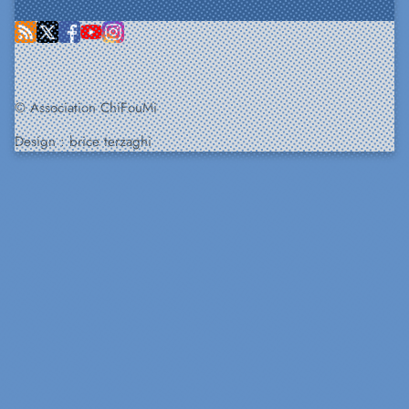
© Association ChiFouMi
Design :
brice terzaghi