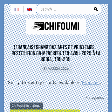
Sea
(Français) Grand Baz’Arts de Printemps |
restitution du mercredi 1er avril 2026 à la
Rodia, 18h-23h.
31 MARCH 2026
Sorry, this entry is only available in
Français
.
Categories
ChiFouMi in action...