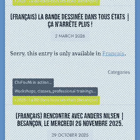
• 2025 - La BD dans tous ses états (Besançon)
(Français) La bande dessinée dans tous états |
ça n’arrête plus !
2 MARCH 2026
Sorry, this entry is only available in
Français
.
Categories
ChiFouMi in action...
Workshops, classes, professional trainings...
• 2025 - La BD dans tous ses états (Besançon)
(Français) Rencontre avec Anders Nilsen |
Besançon, le mercredi 26 novembre 2025.
29 OCTOBER 2025