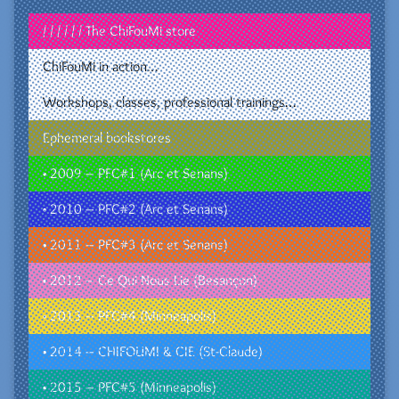
/ / / / / / The ChiFouMi store
ChiFouMi in action…
Workshops, classes, professional trainings…
Ephemeral bookstores
• 2009 – PFC#1 (Arc et Senans)
• 2010 – PFC#2 (Arc et Senans)
• 2011 – PFC#3 (Arc et Senans)
• 2012 – Ce Qui Nous Lie (Besançon)
• 2013 – PFC#4 (Minneapolis)
• 2014 – CHIFOUMI & CIE (St-Claude)
• 2015 – PFC#5 (Minneapolis)