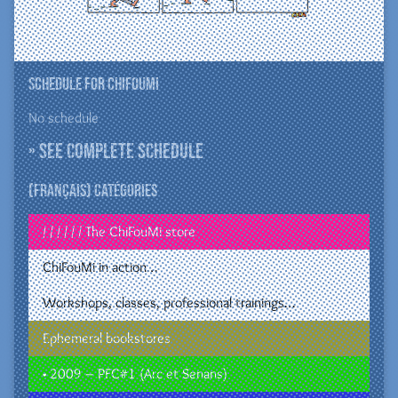
Schedule for ChiFouMi
No schedule
» See complete schedule
(Français) Catégories
/ / / / / / The ChiFouMi store
ChiFouMi in action…
Workshops, classes, professional trainings…
Ephemeral bookstores
• 2009 – PFC#1 (Arc et Senans)