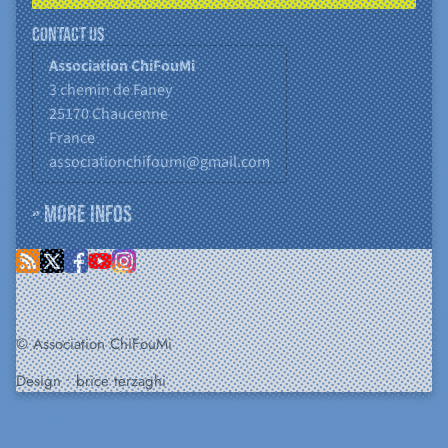
Contact us
Association ChiFouMi
3 chemin de Faney
25170
Chaucenne
France
associationchifoumi@gmail.com
» More infos
© Association ChiFouMi
Design :
brice terzaghi