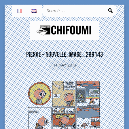
Sea
PIERRE – nouvelle_image__289143
14 MAY 2013