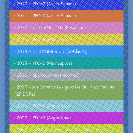
• 2010 – PFC#2 (Arc et Senans)
• 2011 – PFC#3 (Arc et Senans)
• 2012 – Ce Qui Nous Lie (Besançon)
• 2013 – PFC#4 (Minneapolis)
• 2014 – CHIFOUMI & CIE (St-Claude)
• 2015 – PFC#5 (Minneapolis)
• 2016 – Spéléographies (Rennes)
• 2017-Nous Sommes Les gens De Qui Nous Parlons
(ILE DE Ré)
• 2019 – PFC#6 (Angoulême)
• 2020 – PFC#7 (Angoulême)
• 2025 – La BD dans tous ses états (Besançon)