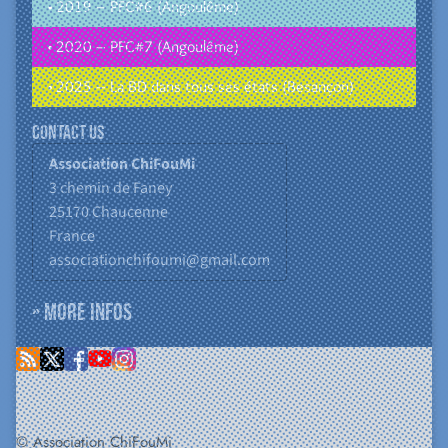
• 2019 – PFC#6 (Angoulême)
• 2020 – PFC#7 (Angoulême)
• 2025 – La BD dans tous ses états (Besançon)
Contact us
Association ChiFouMi
3 chemin de Faney
25170
Chaucenne
France
associationchifoumi@gmail.com
» More infos
© Association ChiFouMi