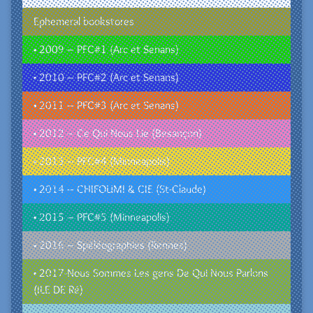
Ephemeral bookstores
• 2009 – PFC#1 (Arc et Senans)
• 2010 – PFC#2 (Arc et Senans)
• 2011 – PFC#3 (Arc et Senans)
• 2012 – Ce Qui Nous Lie (Besançon)
• 2013 – PFC#4 (Minneapolis)
• 2014 – CHIFOUMI & CIE (St-Claude)
• 2015 – PFC#5 (Minneapolis)
• 2016 – Spéléographies (Rennes)
• 2017-Nous Sommes Les gens De Qui Nous Parlons
(ILE DE Ré)