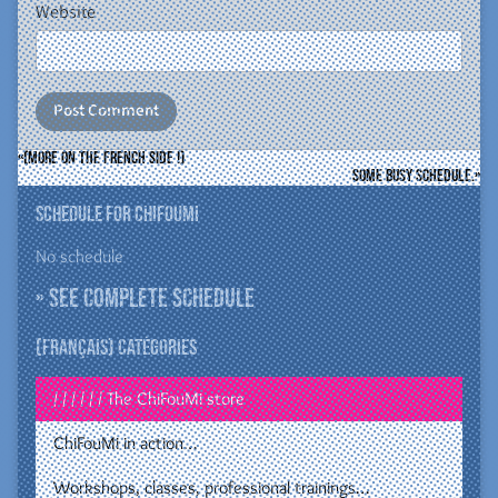
Website
(More on the french side !)
Some busy schedule.
Schedule for ChiFouMi
No schedule
» See complete schedule
(Français) Catégories
/ / / / / / The ChiFouMi store
ChiFouMi in action…
Workshops, classes, professional trainings…