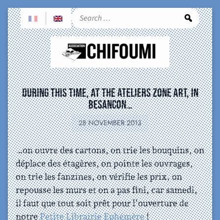
Sea
During this time, at the Ateliers Zone Art, in
Besancon…
28 NOVEMBER 2013
…on ouvre des cartons, on trie les bouquins, on
déplace des étagères, on pointe les ouvrages,
on trie les fanzines, on vérifie les prix, on
repousse les murs et on a pas fini, car samedi,
il faut que tout soit prêt pour l’ouverture de
notre
Petite Librairie Ephémère
!