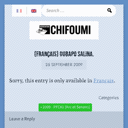
Sea
(Français) OuBaPo SaliNa.
25 SEPTEMBER 2009
Sorry, this entry is only available in
Français
.
Categories
• 2009 - PFC#1 (Arc et Senans)
Leave a Reply