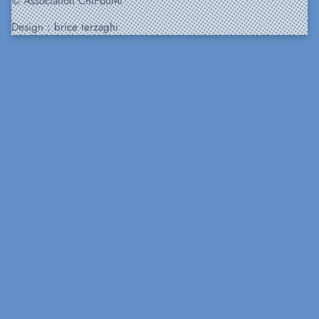
© Association ChiFouMi
Design :
brice terzaghi