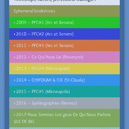
Ephemeral bookstores
• 2009 – PFC#1 (Arc et Senans)
• 2010 – PFC#2 (Arc et Senans)
• 2011 – PFC#3 (Arc et Senans)
• 2012 – Ce Qui Nous Lie (Besançon)
• 2013 – PFC#4 (Minneapolis)
• 2014 – CHIFOUMI & CIE (St-Claude)
• 2015 – PFC#5 (Minneapolis)
• 2016 – Spéléographies (Rennes)
• 2017-Nous Sommes Les gens De Qui Nous Parlons
(ILE DE Ré)