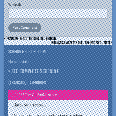
Website
(Français) Mazette, quel bel endroit.
(Français) Mazette quel bel endroit… suite
Schedule for ChiFouMi
No schedule
» See complete schedule
(Français) Catégories
/ / / / / / The ChiFouMi store
ChiFouMi in action…
Workshops, classes, professional trainings…