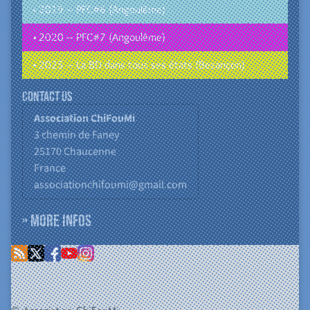
• 2019 – PFC#6 (Angoulême)
• 2020 – PFC#7 (Angoulême)
• 2025 – La BD dans tous ses états (Besançon)
Contact us
Association ChiFouMi
3 chemin de Faney
25170
Chaucenne
France
associationchifoumi@gmail.com
» More infos