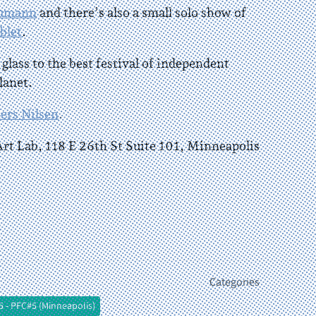
eumann
and there’s also a small solo show of
blet
.
glass to the best festival of independent
lanet.
ers Nilsen
.
rt Lab, 118 E 26th St Suite 101, Minneapolis
Categories
5 - PFC#5 (Minneapolis)