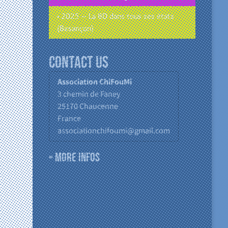
• 2025 – La BD dans tous ses états
(Besançon)
Contact us
Association ChiFouMi
3 chemin de Faney
25170
Chaucenne
France
associationchifoumi@gmail.com
» More infos