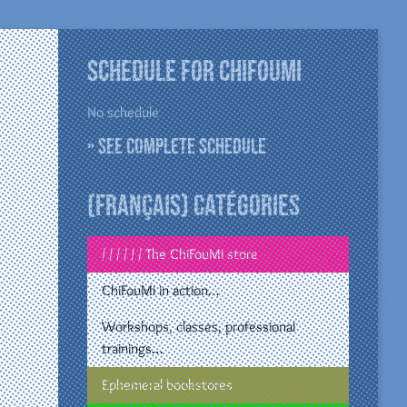
Schedule for ChiFouMi
No schedule
» See complete schedule
(Français) Catégories
/ / / / / / The ChiFouMi store
ChiFouMi in action…
Workshops, classes, professional
trainings…
Ephemeral bookstores