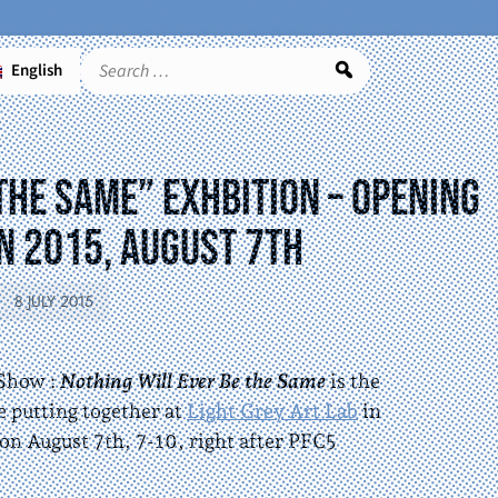
English
Search
the Same” exhbition – opening
n 2015, august 7th
8 JULY 2015
 Show :
Nothing Will Ever Be the Same
is the
e putting together at
Light Grey Art Lab
in
on August 7th, 7-10, right after PFC5