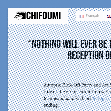
Français
“Nothing Will Ever Be 
reception o
Autoptic Kick-Off Party and Art
title of the group exhibition we’r
Minneapolis to kick off
Autoptic
ending.