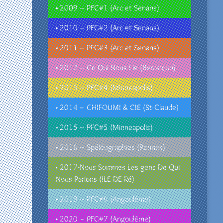
• 2009 – PFC#1 (Arc et Senans)
• 2010 – PFC#2 (Arc et Senans)
• 2011 – PFC#3 (Arc et Senans)
• 2012 – Ce Qui Nous Lie (Besançon)
• 2013 – PFC#4 (Minneapolis)
• 2014 – CHIFOUMI & CIE (St-Claude)
• 2015 – PFC#5 (Minneapolis)
• 2016 – Spéléographies (Rennes)
• 2017-Nous Sommes Les gens De Qui
Nous Parlons (ILE DE Ré)
• 2019 – PFC#6 (Angoulême)
• 2020 – PFC#7 (Angoulême)