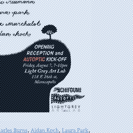
arles Burns
,
Aidan Koch
,
Laura Park
,