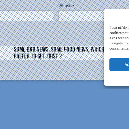
Website
Pour offrir 
cookies pour
à ces techno
navigation o
Some bad news, some good news. Which one do yo
consentement
prefer to get first ?
Ac