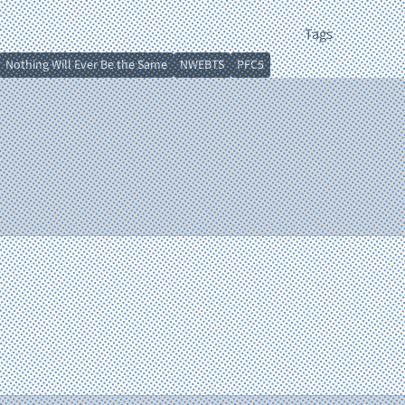
Tags
Nothing Will Ever Be the Same
NWEBTS
PFC5