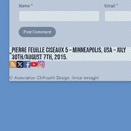
Name
*
Email
*
Pierre Feuille Ciseaux 5 – Minneapolis, USA – july
30th/august 7th, 2015.
© Association ChiFouMi
Design :
brice terzaghi