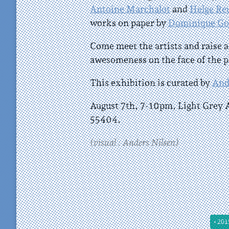
Antoine Marchalot
and
Helge R
works on paper by
Dominique Go
Come meet the artists and raise a 
awesomeness on the face of the p
This exhibition is curated by
And
August 7th, 7-10pm, Light Grey A
55404.
(visual : Anders Nilsen)
• 201