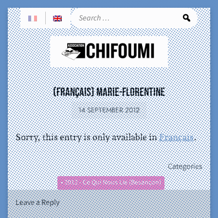
Sea
(Français) Marie-Florentine
14 SEPTEMBER 2012
Sorry, this entry is only available in
Français
.
Categories
• 2012 - Ce Qui Nous Lie (Besançon)
Leave a Reply