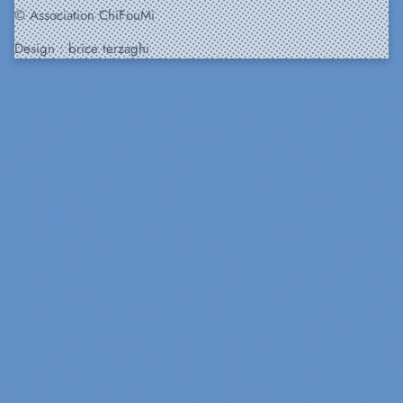
© Association ChiFouMi
Design :
brice terzaghi