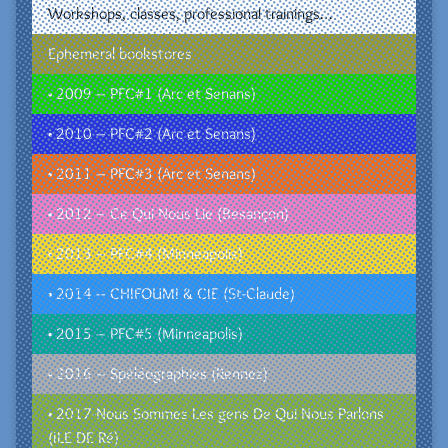
Workshops, classes, professional trainings…
Ephemeral bookstores
• 2009 – PFC#1 (Arc et Senans)
• 2010 – PFC#2 (Arc et Senans)
• 2011 – PFC#3 (Arc et Senans)
• 2012 – Ce Qui Nous Lie (Besançon)
• 2013 – PFC#4 (Minneapolis)
• 2014 – CHIFOUMI & CIE (St-Claude)
• 2015 – PFC#5 (Minneapolis)
• 2016 – Spéléographies (Rennes)
• 2017-Nous Sommes Les gens De Qui Nous Parlons
(ILE DE Ré)