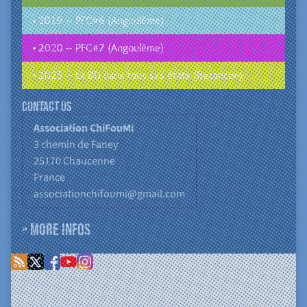
• 2019 – PFC#6 (Angoulême)
• 2020 – PFC#7 (Angoulême)
• 2025 – La BD dans tous ses états (Besançon)
Contact us
Association ChiFouMi
3 chemin de Faney
25170
Chaucenne
France
associationchifoumi@gmail.com
» More infos