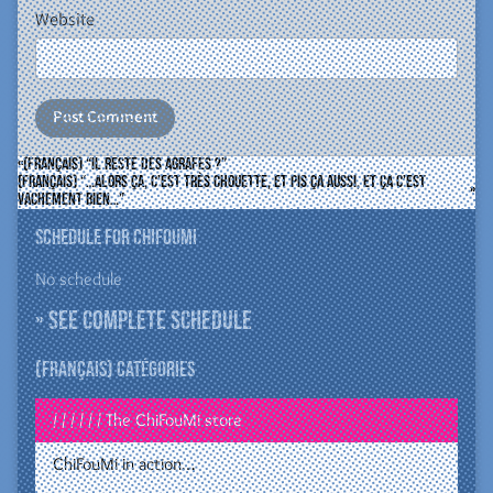
Website
(Français) “il reste des agrafes ?”
(Français) “…alors ça, c’est très chouette, et pis ça aussi, et ça c’est
vachement bien…”
Schedule for ChiFouMi
No schedule
» See complete schedule
(Français) Catégories
/ / / / / / The ChiFouMi store
ChiFouMi in action…