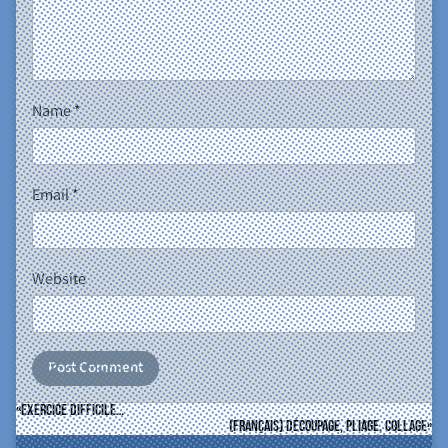
Name
*
Email
*
Website
Exercice difficile…
(Français) Découpage, pliage, collage