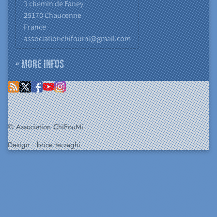
3 chemin de Faney
25170
Chaucenne
France
associationchifoumi@gmail.com
» More infos
© Association ChiFouMi
Design :
brice terzaghi