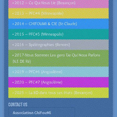
• 2012 – Ce Qui Nous Lie (Besançon)
• 2013 – PFC#4 (Minneapolis)
• 2014 – CHIFOUMI & CIE (St-Claude)
• 2015 – PFC#5 (Minneapolis)
• 2016 – Spéléographies (Rennes)
• 2017-Nous Sommes Les gens De Qui Nous Parlons
(ILE DE Ré)
• 2019 – PFC#6 (Angoulême)
• 2020 – PFC#7 (Angoulême)
• 2025 – La BD dans tous ses états (Besançon)
Contact us
Association ChiFouMi