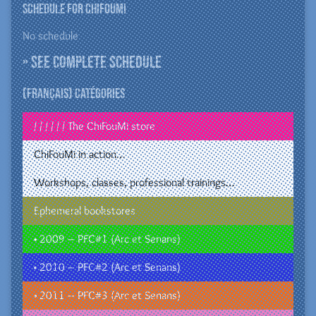
Schedule for ChiFouMi
No schedule
» See complete schedule
(Français) Catégories
/ / / / / / The ChiFouMi store
ChiFouMi in action…
Workshops, classes, professional trainings…
Ephemeral bookstores
• 2009 – PFC#1 (Arc et Senans)
• 2010 – PFC#2 (Arc et Senans)
• 2011 – PFC#3 (Arc et Senans)