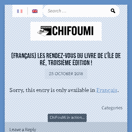
Sea
(Français) Les Rendez-vous du Livre de l’île de
Ré, troisième édition !
25 OCTOBER 2018
Sorry, this entry is only available in
Français
.
Categories
ChiFouMi in action...
Leave a Reply