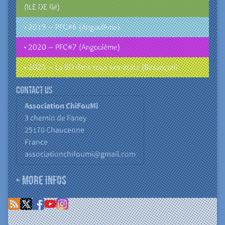
(ILE DE Ré)
• 2019 – PFC#6 (Angoulême)
• 2020 – PFC#7 (Angoulême)
• 2025 – La BD dans tous ses états (Besançon)
Contact us
Association ChiFouMi
3 chemin de Faney
25170
Chaucenne
France
associationchifoumi@gmail.com
» More infos