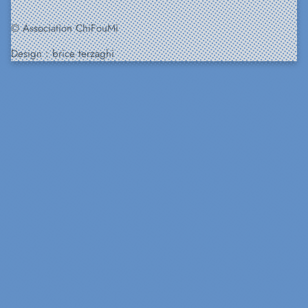
© Association ChiFouMi
Design :
brice terzaghi