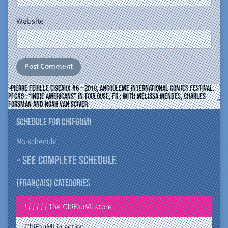
Website
Pierre Feuille Ciseaux #6 – 2019, Angoulême International Comics Festival.
PFC#6 : “Indie Americans” in Toulouse, FR ; with Melissa Mendes, Charles
Forsman and Noah Van Sciver
Schedule for ChiFouMi
No schedule
» See complete schedule
(Français) Catégories
/ / / / / / The ChiFouMi store
ChiFouMi in action…