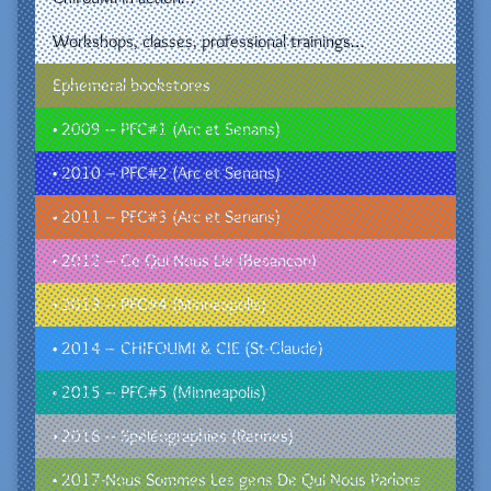
Workshops, classes, professional trainings…
Ephemeral bookstores
• 2009 – PFC#1 (Arc et Senans)
• 2010 – PFC#2 (Arc et Senans)
• 2011 – PFC#3 (Arc et Senans)
• 2012 – Ce Qui Nous Lie (Besançon)
• 2013 – PFC#4 (Minneapolis)
• 2014 – CHIFOUMI & CIE (St-Claude)
• 2015 – PFC#5 (Minneapolis)
• 2016 – Spéléographies (Rennes)
• 2017-Nous Sommes Les gens De Qui Nous Parlons