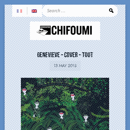
Sea
GENEVIEVE – COVER – tout
13 MAY 2013