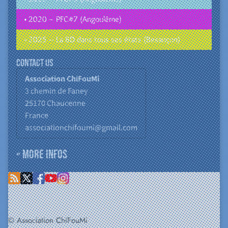
• 2020 – PFC#7 (Angoulême)
• 2025 – La BD dans tous ses états (Besançon)
Contact us
Association ChiFouMi
3 chemin de Faney
25170
Chaucenne
France
associationchifoumi@gmail.com
» More infos
© Association ChiFouMi