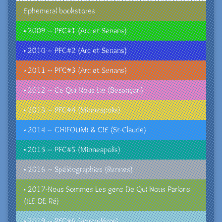
Ephemeral bookstores
• 2009 – PFC#1 (Arc et Senans)
• 2010 – PFC#2 (Arc et Senans)
• 2011 – PFC#3 (Arc et Senans)
• 2012 – Ce Qui Nous Lie (Besançon)
• 2013 – PFC#4 (Minneapolis)
• 2014 – CHIFOUMI & CIE (St-Claude)
• 2015 – PFC#5 (Minneapolis)
• 2016 – Spéléographies (Rennes)
• 2017-Nous Sommes Les gens De Qui Nous Parlons
(ILE DE Ré)
• 2019 – PFC#6 (Angoulême)