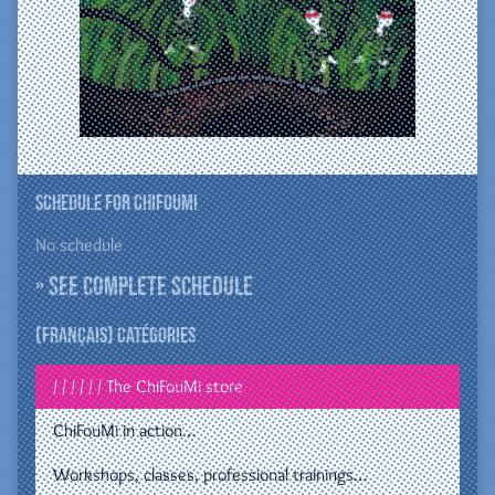
Schedule for ChiFouMi
No schedule
» See complete schedule
(Français) Catégories
/ / / / / / The ChiFouMi store
ChiFouMi in action…
Workshops, classes, professional trainings…