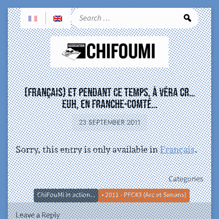
Sea
(Français) Et pendant ce temps, à Véra Cr…
Euh, en Franche-Comté…
23 SEPTEMBER 2011
Sorry, this entry is only available in
Français
.
Categories
ChiFouMi in action...
• 2011 - PFC#3 (Arc et Senans)
Leave a Reply