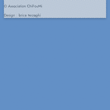
© Association ChiFouMi
Design :
brice terzaghi