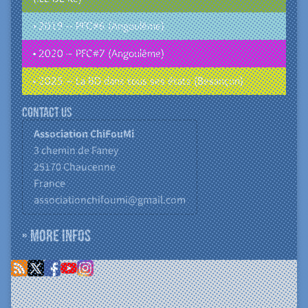
• 2019 – PFC#6 (Angoulême)
• 2020 – PFC#7 (Angoulême)
• 2025 – La BD dans tous ses états (Besançon)
Contact us
Association ChiFouMi
3 chemin de Faney
25170
Chaucenne
France
associationchifoumi@gmail.com
» More infos