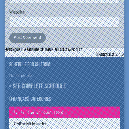
Website
(Français) La Fabrique se marie. Oui mais avec qui ?
(Français) 3, 2, 1…
Schedule for ChiFouMi
No schedule
» See complete schedule
(Français) Catégories
/ / / / / / The ChiFouMi store
ChiFouMi in action…