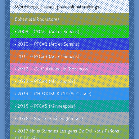
Workshops, classes, professional trainings…
Ephemeral bookstores
• 2009 – PFC#1 (Arc et Senans)
• 2010 – PFC#2 (Arc et Senans)
• 2011 – PFC#3 (Arc et Senans)
• 2012 – Ce Qui Nous Lie (Besançon)
• 2013 – PFC#4 (Minneapolis)
• 2014 – CHIFOUMI & CIE (St-Claude)
• 2015 – PFC#5 (Minneapolis)
• 2016 – Spéléographies (Rennes)
• 2017-Nous Sommes Les gens De Qui Nous Parlons
(ILE DE Ré)