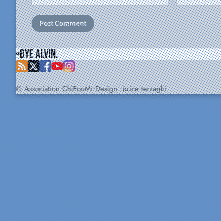
Bye Alvin.
© Association ChiFouMi
Design :
brice terzaghi