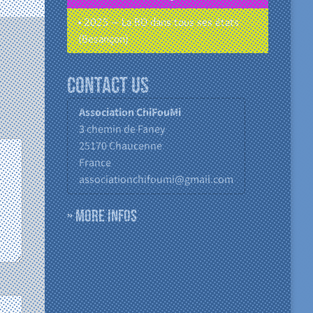
• 2025 – La BD dans tous ses états
(Besançon)
Contact us
Association ChiFouMi
3 chemin de Faney
25170
Chaucenne
France
associationchifoumi@gmail.com
» More infos