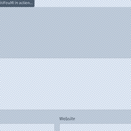
hiFouMi in action...
Website