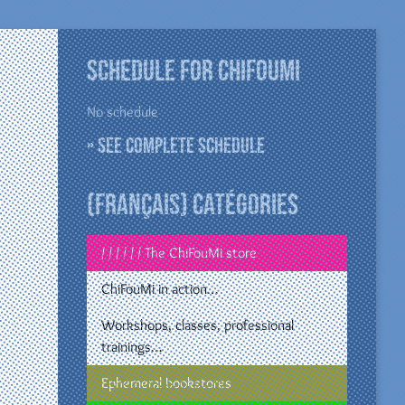
Schedule for ChiFouMi
No schedule
» See complete schedule
(Français) Catégories
/ / / / / / The ChiFouMi store
ChiFouMi in action…
Workshops, classes, professional
trainings…
Ephemeral bookstores