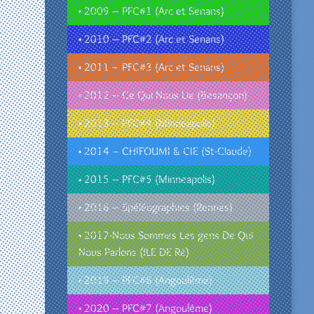
• 2009 – PFC#1 (Arc et Senans)
• 2010 – PFC#2 (Arc et Senans)
• 2011 – PFC#3 (Arc et Senans)
• 2012 – Ce Qui Nous Lie (Besançon)
• 2013 – PFC#4 (Minneapolis)
• 2014 – CHIFOUMI & CIE (St-Claude)
• 2015 – PFC#5 (Minneapolis)
• 2016 – Spéléographies (Rennes)
• 2017-Nous Sommes Les gens De Qui
Nous Parlons (ILE DE Ré)
• 2019 – PFC#6 (Angoulême)
• 2020 – PFC#7 (Angoulême)