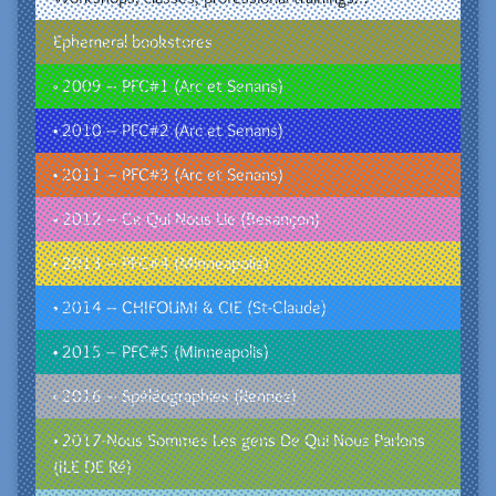
Ephemeral bookstores
• 2009 – PFC#1 (Arc et Senans)
• 2010 – PFC#2 (Arc et Senans)
• 2011 – PFC#3 (Arc et Senans)
• 2012 – Ce Qui Nous Lie (Besançon)
• 2013 – PFC#4 (Minneapolis)
• 2014 – CHIFOUMI & CIE (St-Claude)
• 2015 – PFC#5 (Minneapolis)
• 2016 – Spéléographies (Rennes)
• 2017-Nous Sommes Les gens De Qui Nous Parlons
(ILE DE Ré)