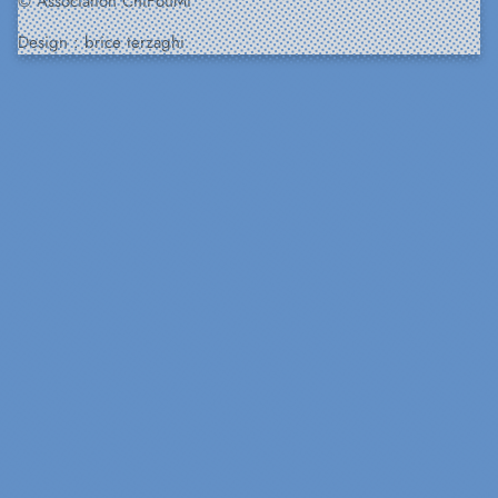
© Association ChiFouMi
Design :
brice terzaghi