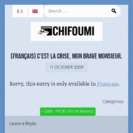
Sea
(Français) C’EST LA CRISE, MON BRAVE MONSIEUR.
11 OCTOBER 2009
Sorry, this entry is only available in
Français
.
Categories
• 2009 - PFC#1 (Arc et Senans)
Leave a Reply