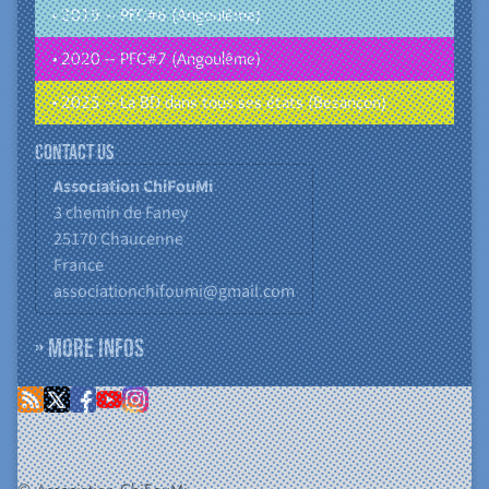
• 2019 – PFC#6 (Angoulême)
• 2020 – PFC#7 (Angoulême)
• 2025 – La BD dans tous ses états (Besançon)
Contact us
Association ChiFouMi
3 chemin de Faney
25170
Chaucenne
France
associationchifoumi@gmail.com
» More infos