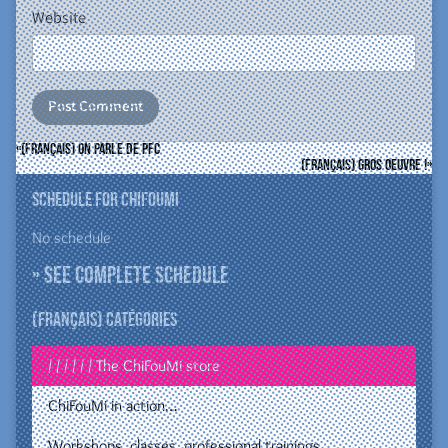
Website
(Français) On parle de PFC
(Français) Gros oeuvre !
Schedule for ChiFouMi
No schedule
» See complete schedule
(Français) Catégories
/ / / / / / The ChiFouMi store
ChiFouMi in action…
Workshops, classes, professional trainings…