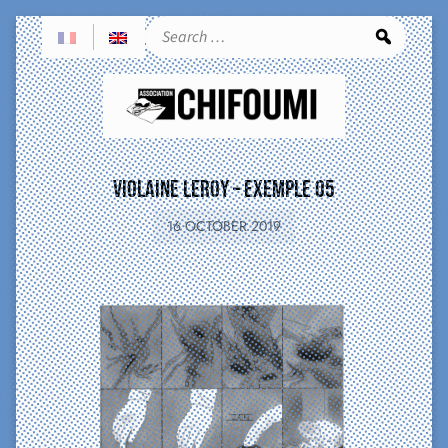
Sea
Violaine Leroy – exemple 05
16 OCTOBER 2019