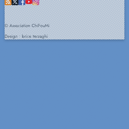
© Association ChiFouMi
Design :
brice terzaghi