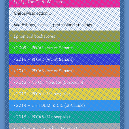
/ / / / / / The ChiFouMi store
ChiFouMi in action…
Workshops, classes, professional trainings…
Ephemeral bookstores
• 2009 – PFC#1 (Arc et Senans)
• 2010 – PFC#2 (Arc et Senans)
• 2011 – PFC#3 (Arc et Senans)
• 2012 – Ce Qui Nous Lie (Besançon)
• 2013 – PFC#4 (Minneapolis)
• 2014 – CHIFOUMI & CIE (St-Claude)
• 2015 – PFC#5 (Minneapolis)
• 2016 – Spéléographies (Rennes)