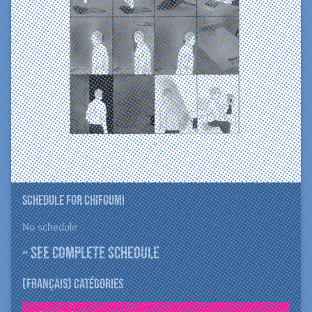
Schedule for ChiFouMi
No schedule
» See complete schedule
(Français) Catégories