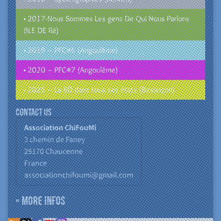
• 2017-Nous Sommes Les gens De Qui Nous Parlons
(ILE DE Ré)
• 2019 – PFC#6 (Angoulême)
• 2020 – PFC#7 (Angoulême)
• 2025 – La BD dans tous ses états (Besançon)
Contact us
Association ChiFouMi
3 chemin de Faney
25170
Chaucenne
France
associationchifoumi@gmail.com
» More infos