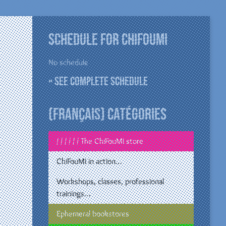
Schedule for ChiFouMi
No schedule
» See complete schedule
(Français) Catégories
/ / / / / / The ChiFouMi store
ChiFouMi in action…
Workshops, classes, professional
trainings…
Ephemeral bookstores