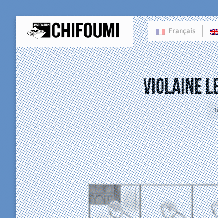
Français
Violaine L
1