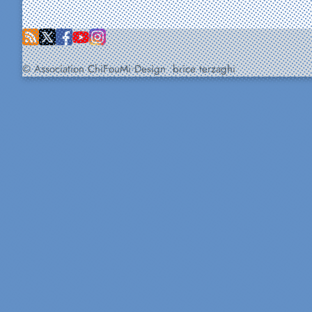
© Association ChiFouMi
Design :
brice terzaghi