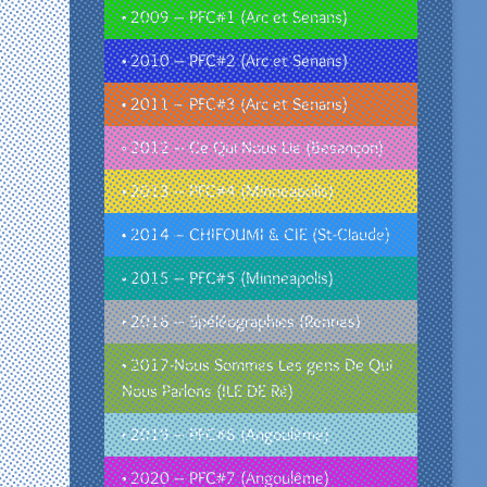
• 2009 – PFC#1 (Arc et Senans)
• 2010 – PFC#2 (Arc et Senans)
• 2011 – PFC#3 (Arc et Senans)
• 2012 – Ce Qui Nous Lie (Besançon)
• 2013 – PFC#4 (Minneapolis)
• 2014 – CHIFOUMI & CIE (St-Claude)
• 2015 – PFC#5 (Minneapolis)
• 2016 – Spéléographies (Rennes)
• 2017-Nous Sommes Les gens De Qui
Nous Parlons (ILE DE Ré)
• 2019 – PFC#6 (Angoulême)
• 2020 – PFC#7 (Angoulême)