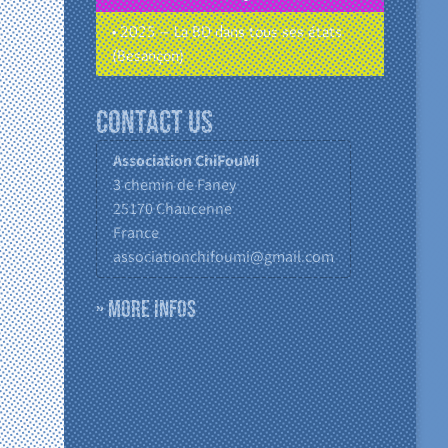
• 2025 – La BD dans tous ses états
(Besançon)
Contact us
Association ChiFouMi
3 chemin de Faney
25170
Chaucenne
France
associationchifoumi@gmail.com
» More infos