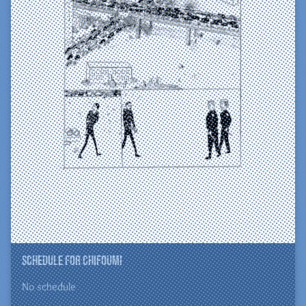
Schedule for ChiFouMi
No schedule