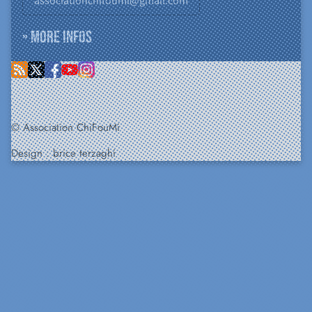
associationchifoumi@gmail.com
» More infos
© Association ChiFouMi
Design :
brice terzaghi