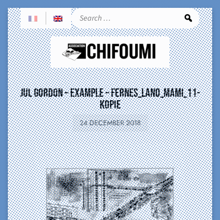
Sea
Jul Gordon – example – fernes_land_mami_11-
Kopie
24 DECEMBER 2018