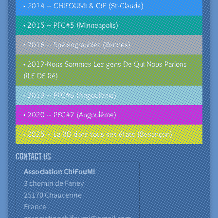
• 2014 – CHIFOUMI & CIE (St-Claude)
• 2015 – PFC#5 (Minneapolis)
• 2016 – Spéléographies (Rennes)
• 2017-Nous Sommes Les gens De Qui Nous Parlons
(ILE DE Ré)
• 2019 – PFC#6 (Angoulême)
• 2020 – PFC#7 (Angoulême)
• 2025 – La BD dans tous ses états (Besançon)
Contact us
Association ChiFouMi
3 chemin de Faney
25170
Chaucenne
France