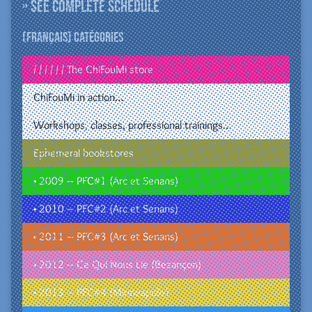
» See complete schedule
(Français) Catégories
/ / / / / / The ChiFouMi store
ChiFouMi in action…
Workshops, classes, professional trainings…
Ephemeral bookstores
• 2009 – PFC#1 (Arc et Senans)
• 2010 – PFC#2 (Arc et Senans)
• 2011 – PFC#3 (Arc et Senans)
• 2012 – Ce Qui Nous Lie (Besançon)
• 2013 – PFC#4 (Minneapolis)