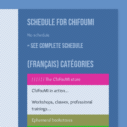
Schedule for ChiFouMi
No schedule
» See complete schedule
(Français) Catégories
/ / / / / / The ChiFouMi store
ChiFouMi in action…
Workshops, classes, professional
trainings…
Ephemeral bookstores