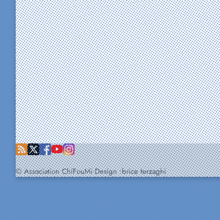
© Association ChiFouMi
Design :
brice terzaghi