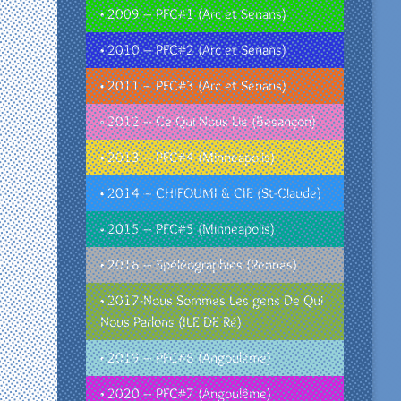
• 2009 – PFC#1 (Arc et Senans)
• 2010 – PFC#2 (Arc et Senans)
• 2011 – PFC#3 (Arc et Senans)
• 2012 – Ce Qui Nous Lie (Besançon)
• 2013 – PFC#4 (Minneapolis)
• 2014 – CHIFOUMI & CIE (St-Claude)
• 2015 – PFC#5 (Minneapolis)
• 2016 – Spéléographies (Rennes)
• 2017-Nous Sommes Les gens De Qui
Nous Parlons (ILE DE Ré)
• 2019 – PFC#6 (Angoulême)
• 2020 – PFC#7 (Angoulême)