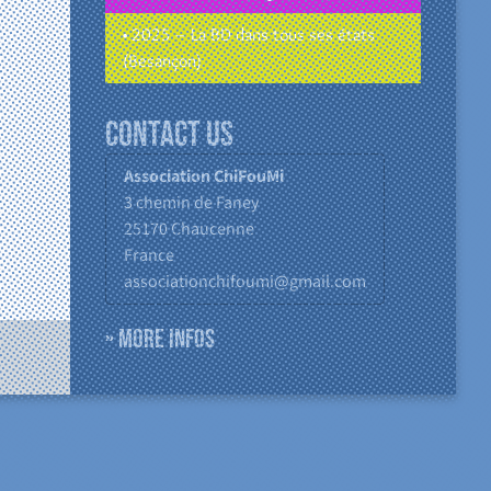
• 2025 – La BD dans tous ses états
(Besançon)
Contact us
Association ChiFouMi
3 chemin de Faney
25170
Chaucenne
France
associationchifoumi@gmail.com
» More infos